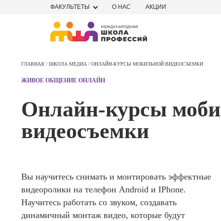
ФАКУЛЬТЕТЫ
О НАС
АКЦИИ
Профе
Школа маркетинга и рекламы
Профес
ГЛАВНАЯ /
ШКОЛА МЕДИА /
ОНЛАЙН-КУРСЫ МОБИЛЬНОЙ ВИДЕОСЪЕМКИ
Школа дизайна
Специал
ЖИВОЕ ОБЩЕНИЕ ОНЛАЙН
поисков
Школа нейросетей и
оптими
Онлайн-курсы моби
сайтов (
программирования
продви
видеосъемки
сайтов)
Школа психологии
Профес
Интерне
Школа актерского мастерства
маркето
Вы научитесь снимать и монтировать эффектные
Профес
Школа бизнеса и управления
видеоролики на телефон Android и IPhone.
Менедж
маркети
Научитесь работать со звуком, создавать
Фотошкола
социал
динамичный монтаж видео, которые будут
сетях (