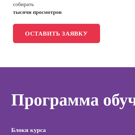
собирать
менедж
Школа медиа
тысячи просмотров
Профес
Специал
таргети
ОСТАВИТЬ ЗАЯВКУ
Курсы
Онлайн
копирай
Онлайн
создани
Программа обу
контент
Онлайн
создани
продви
сайтов н
Блоки курса
Онлайн