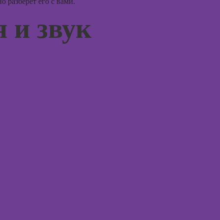
 разберет его с вами.
терапи
 и звук
Онлайн
психос