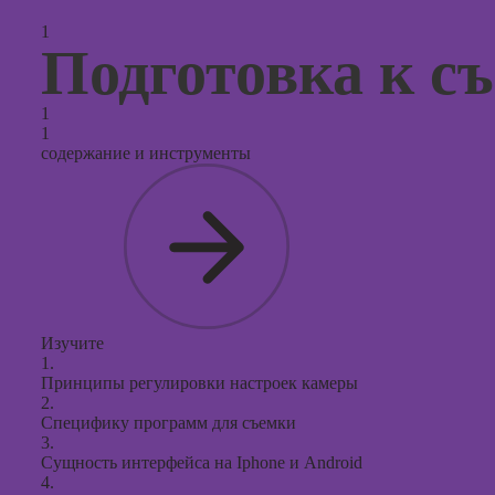
контекс
1
реклам
Подготовка к с
Онлайн
продви
1
социал
1
сетях
содержание и инструменты
Онлайн
таргети
реклам
Онлайн
продюс
проекто
Изучите
Онлайн
1.
создани
Принципы регулировки настроек камеры
презент
2.
PowerPo
Специфику программ для съемки
3.
Онлайн-
Сущность интерфейса на Iphone и Android
поисков
4.