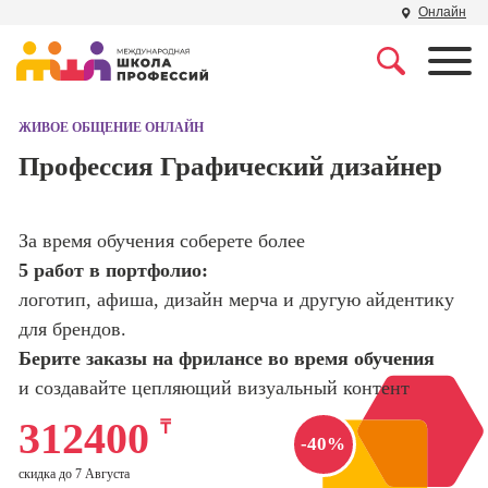
Онлайн
Профессии
Школа маркетинга и
рекламы
ЖИВОЕ ОБЩЕНИЕ ОНЛАЙН
Профессия
Специалист по
Профессия Графический дизайнер
Школа дизайна
поисковой
оптимизации
сайтов (seo-
Школа нейросетей и
За время обучения соберете более
продвижение
программирования
сайтов)
5 работ в портфолио:
логотип, афиша, дизайн мерча и другую айдентику
Школа психологии
Профессия
для брендов.
Интернет-
маркетолог
Берите заказы на фрилансе во время обучения
Школа актерского
мастерства
и создавайте цепляющий визуальный контент
Профессия
Менеджер по
312400
₸
маркетингу в
Школа бизнеса и
-40%
социальных
управления
скидка до 7 Августа
сетях (SMM-