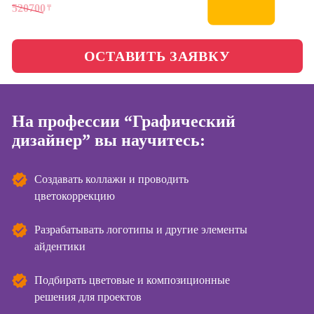
менеджер)
520700
₸
Фотошкола
Профессия
Специалист по
ОСТАВИТЬ ЗАЯВКУ
Школа медиа
таргетингу
Курсы
На профессии “Графический
дизайнер” вы научитесь:
Онлайн-курсы
копирайтинга
Создавать коллажи и проводить
Онлайн-курсы
цветокоррекцию
создания
контента
Разрабатывать логотипы и другие элементы
Онлайн-курсы
айдентики
создания и
продвижения
Подбирать цветовые и композиционные
сайтов на Tilda
решения для проектов
Онлайн-курсы