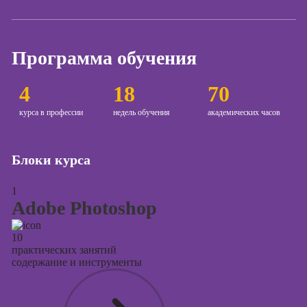
контекстной
рекламы
Онлайн-курсы
Программа обучения
продвижения в
социальных
сетях
4
18
70
Онлайн-курсы
курса в профессии
недель обучения
академических часов
таргетированной
рекламы
Блоки курса
Онлайн-курсы
продюсирования
проектов
1
Скоро
Adobe Photoshop
старт
Онлайн-курсы
10
создания
практических занятий
презентаций в
содержание и инструменты
PowerPoint
Онлайн-курсы по