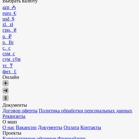
Выбрать валюту
azn ₼
euro €
usd $
zl. zł
грн. ₴
р. ₽
р. Br
с. с
сом с
сум сўм
тг. ₸
фнт. £
Онлайн
Документы
Договор оферты
Политика обработки персональных данных
Реквизиты
О мшп
О нас
Вакансии
Документы
Оплата
Контакты
Проекты
Корпоративное обучение
Франчайзинг