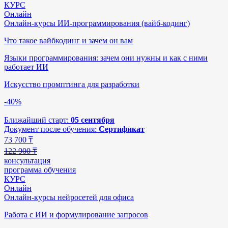
КУРС
Онлайн
Онлайн-курсы ИИ-программирования (вайб-кодинг)
Что такое вайбкодинг и зачем он вам
Языки программирования: зачем они нужны и как с ними
работает ИИ
Искусство промптинга для разработки
-40%
Ближайший старт:
05 сентября
Документ после обучения:
Сертификат
73 700
₸
122 900 ₸
консультация
программа обучения
КУРС
Онлайн
Онлайн-курсы нейросетей для офиса
Работа с ИИ и формулирование запросов