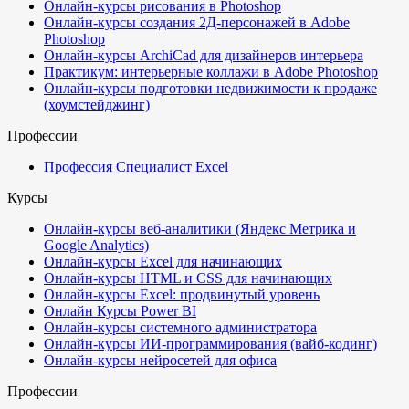
Онлайн-курсы рисования в Photoshop
Онлайн-курсы создания 2Д-персонажей в Adobe
Photoshop
Онлайн-курсы ArchiCad для дизайнеров интерьера
Практикум: интерьерные коллажи в Adobe Photoshop
Онлайн-курсы подготовки недвижимости к продаже
(хоумстейджинг)
Профессии
Профессия Специалист Excel
Курсы
Онлайн-курсы веб-аналитики (Яндекс Метрика и
Google Analytics)
Онлайн-курсы Excel для начинающих
Онлайн-курсы HTML и CSS для начинающих
Онлайн-курсы Excel: продвинутый уровень
Онлайн Курсы Power BI
Онлайн-курсы системного администратора
Онлайн-курсы ИИ-программирования (вайб-кодинг)
Онлайн-курсы нейросетей для офиса
Профессии