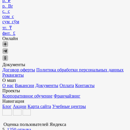
р. ₽
р. Br
с. с
сом с
сум сўм
тг. ₸
фнт. £
Онлайн
Документы
Договор оферты
Политика обработки персональных данных
Реквизиты
О мшп
О нас
Вакансии
Документы
Оплата
Контакты
Проекты
Корпоративное обучение
Франчайзинг
Навигация
Блог
Акции
Карта сайта
Учебные центры
Оценка пользователей Яндекса
5
1250 отзыва