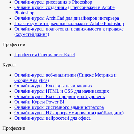
Онлайн-курсы рисования в Photoshop
Онлайн-курсы создания 2Д-персонажей в Adobe
Photoshop
Онлайн-курсы ArchiCad для дизайнеров интерьера
Практикум: интерьерные коллажи в Adobe Photoshop
Онлайн-курсы подготовки недвижимости к продаже
(хоумстейджинг)
Профессии
Профессия Специалист Excel
Курсы
Онлайн-курсы веб-аналитики (Яндекс Метрика и
Google Analytics)
Онлайн-курсы Excel для начинающих
Онлайн-курсы HTML и CSS для начинающих
Онлайн-курсы Excel: продвинутый уровень
Онлайн Курсы Power BI
Онлайн-курсы системного администратора
Онлайн-курсы ИИ-программирования (вайб-кодинг)
Онлайн-курсы нейросетей для офиса
Профессии